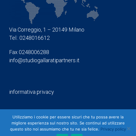
Via Correggio, 1 – 20149 Milano
Tel.: 0248016612
Fax 0248006288
info@studiogallaratipartners.it
informativa privacy
Utilizziamo i cookie per essere sicuri che tu possa avere la
Designed by
migliore esperienza sul nostro sito. Se continui ad utilizzare
Creart
questo sito noi assumiamo che tu ne sia felice.
Privacy policy